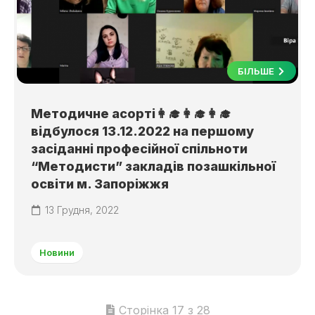
БІЛЬШЕ
Методичне асорті👩‍🎓👩‍🎓👩‍🎓
відбулося 13.12.2022 на першому
засіданні професійної спільноти
“Методисти” закладів позашкільної
освіти м. Запоріжжя
13 Грудня, 2022
Новини
Сторінка 17 з 28