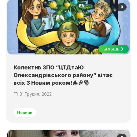
0
БІЛЬШЕ
Колектив ЗПО “ЦТДтаЮ
Олександрівського району” вітає
всіх З Новим роком!🎄🎉🎅
31 Грудня, 2022
Новини