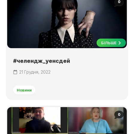
0
БІЛЬШЕ
#челендж_уенсдей
21 Грудня, 2022
Новини
0