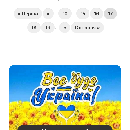
« Перша
«
...
10
...
15
16
17
18
19
...
»
Остання »