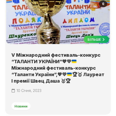
0
БІЛЬШЕ
V Міжнародний фестиваль-конкурс
“ТАЛАНТИ УКРАЇНИ”
💙
💛
Міжнародний фестиваль-конкурс
“Таланти України”,
💙
💛
🏆
🥇
Лауреат
І премії Швец Даша
🥇
🏆
10 Січня, 2023
Новини