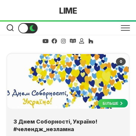
Skip
LIME
to
content
0
БІЛЬШЕ
З Днем Соборності, Україно!
#челендж_незламна