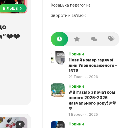
Козацька педагогіка
БІЛЬШЕ
Зворотній зв’язок
до
а”❤️❤️
Новини
Новий номер гарячої
лінії Уповноваженого –
1678
21 Травня, 2026
Новини
🎉Вітаємо з початком
нового 2025-2026
навчального року!🎉💙
💛
1 Вересня, 2025
Новини
0