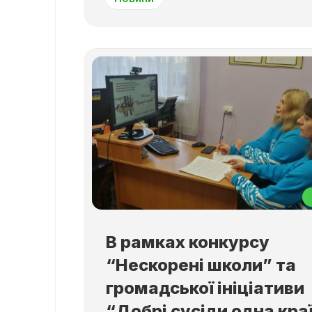
В рамках конкурсу
“Нескорені школи” та
громадської ініціативи
“Добрі сусіди одна кра