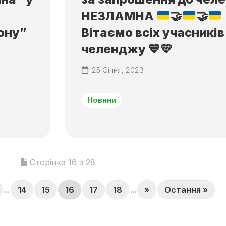
НЕЗЛАМНА
🤝
🤝
ону”
Вітаємо всіх учасників
челенджу
💙
💛
25 Січня, 2023
Новини
Сторінка 16 з 28
...
14
15
16
17
18
...
»
Остання »