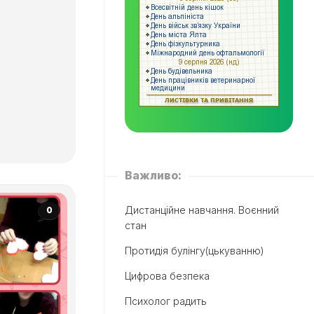
Важливо:
Дистанційне навчання. Воєнний
0
стан
Протидія булінгу(цькуванню)
Цифрова безпека
Психолог радить