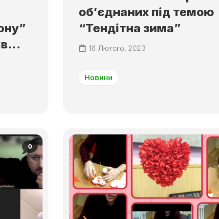
об’єднаних під темою
ону”
“Тендітна зима”
ів…
16 Лютого, 2023
Новини
0