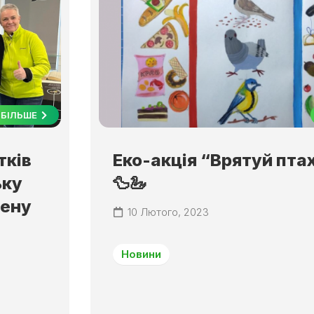
БІЛЬШЕ
тків
Еко-акція “Врятуй птах
ьку
🦆🦢
чену
10 Лютого, 2023
Новини