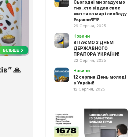
Сьогодні ми згадуємо
тих, хто віддав своє
життя за мир і свободу
України💙💛
29 Серпня, 2025
Новини
ВІТАЄМО З ДНЕМ
ДЕРЖАВНОГО
БІЛЬШЕ
ПРАПОРА УКРАЇНИ!
22 Серпня, 2025
ів” 🙏
Новини
12 серпня День молоді
в Україні!
12 Серпня, 2025