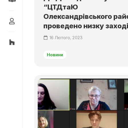
УМОВ
СКАРБНИЧКА
“ЦТДтаЮ
ДЛЯ
ПЕРЕМОГ
ФУНКЦІОНУВАННЯ
Олександрівського рай
ТА
ВАРТОВІ
РОЗВИТКУ
СВОБОДИ
проведено низку заход
ЗАКЛАДУ
16 Лютого, 2023
ФІНАНСУВАННЯ
АТЕСТАЦІЯ
Новини
ЗАБЕЗПЕЧЕННЯ
ВИКОНАННЯ
ВИМОГ
ЗУ
ПРО
ЗАПОБІГАННЯ
КОРУПЦІЇ