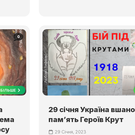
0
БІЛЬШЕ
а
29 січня Україна вшан
тема
пам’ять Героїв Крут
рсу
29 Січня, 2023