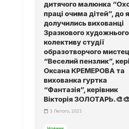
дитячого малюнка “Ох
праці очима дітей”, до 
долучились вихованці
Зразкового художнього
колективу студії
образотворчого мисте
“Веселий пензлик”, кер
Оксана КРЕМЕРОВА та
вихованка гуртка
“Фантазія”, керівник
Вікторія ЗОЛОТАРЬ.🎨🎨
3 Лютого, 2023
Новини