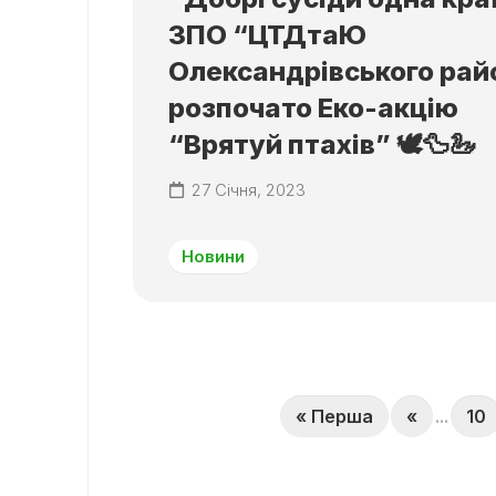
ЗПО “ЦТДтаЮ
Олександрівського рай
розпочато Еко-акцію
“Врятуй птахів” 🕊️🦆🦢
27 Січня, 2023
Новини
« Перша
«
...
10