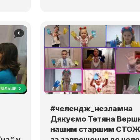
0
БІЛЬШЕ
#челендж_незламна
Дякуємо Тетяна Вершн
нашим старшим СТО
їна” у
за запрошення до чел