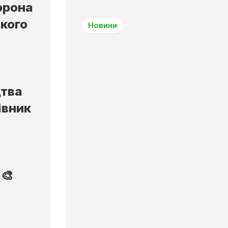
орона
якого
Новини
цтва
івник
🎨