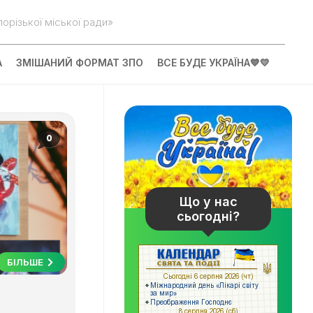
орізької міської ради»
А
ЗМІШАНИЙ ФОРМАТ ЗПО
ВСЕ БУДЕ УКРАЇНА💙💛
0
Що у нас
сьогодні?
БІЛЬШЕ