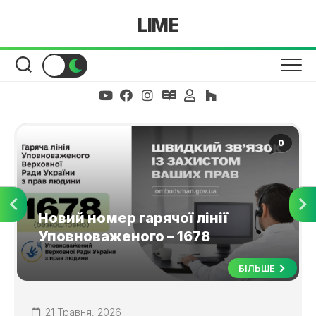
Skip
LIME
to
content
0
Новий номер гарячої лінії
Уповноваженого – 1678
БІЛЬШЕ
21 Травня, 2026