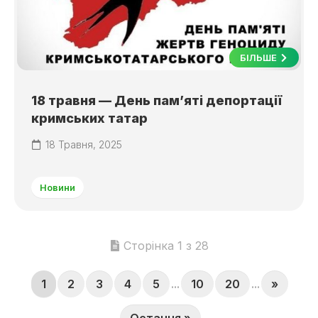
БІЛЬШЕ
18 травня — День пам’яті депортації
кримських татар
18 Травня, 2025
Новини
Сторінка 1 з 28
1
2
3
4
5
...
10
20
...
»