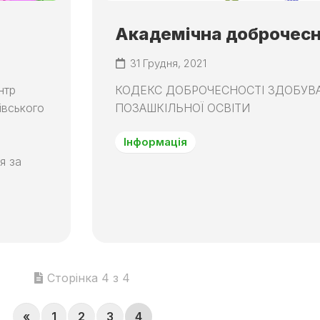
Академічна доброчесн
31 Грудня, 2021
нтр
КОДЕКС ДОБРОЧЕСНОСТІ ЗДОБУВ
івського
ПОЗАШКІЛЬНОЇ ОСВІТИ
Інформація
я за
Сторінка 4 з 4
«
1
2
3
4