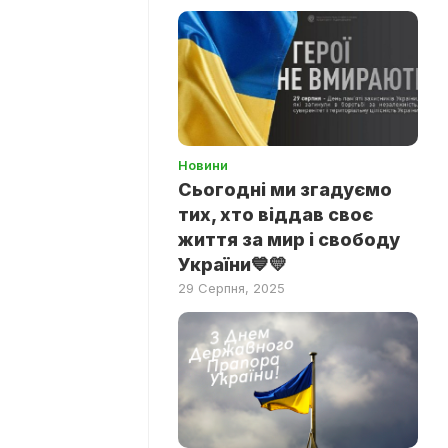
Новини
Сьогодні ми згадуємо
тих, хто віддав своє
життя за мир і свободу
України💙💛
29 Серпня, 2025