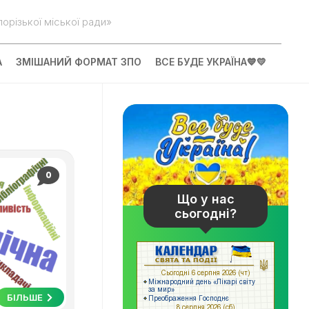
орізької міської ради»
А
ЗМІШАНИЙ ФОРМАТ ЗПО
ВСЕ БУДЕ УКРАЇНА💙💛
0
Що у нас
сьогодні?
БІЛЬШЕ