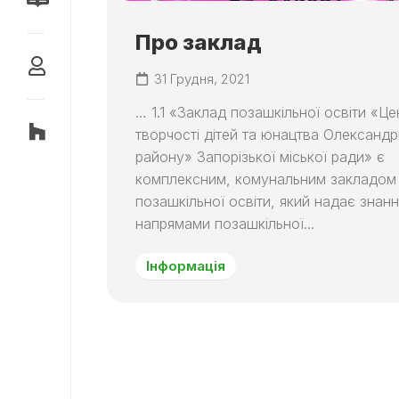
УМОВ
СКАРБНИЧКА
ДЛЯ
ПЕРЕМОГ
ФУНКЦІОНУВАННЯ
Про заклад
ТА
ВАРТОВІ
РОЗВИТКУ
СВОБОДИ
31 Грудня, 2021
ЗАКЛАДУ
… 1.1 «Заклад позашкільної освіти «Це
ФІНАНСУВАННЯ
творчості дітей та юнацтва Олександр
АТЕСТАЦІЯ
району» Запорізької міської ради» є
комплексним, комунальним закладом
ЗАБЕЗПЕЧЕННЯ
ВИКОНАННЯ
позашкільної освіти, який надає знанн
ВИМОГ
напрямами позашкільної...
ЗУ
ПРО
Інформація
ЗАПОБІГАННЯ
КОРУПЦІЇ