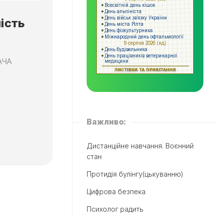
ість
АЧА
Важливо:
Дистанційне навчання. Воєнний
стан
Протидія булінгу(цькуванню)
Цифрова безпека
Психолог радить