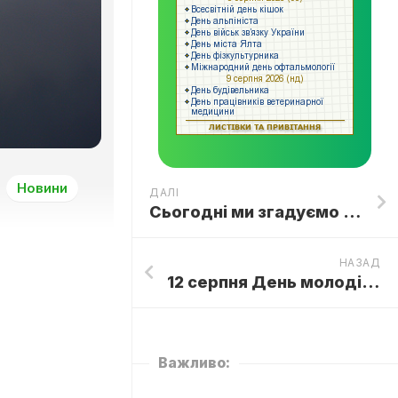
Новини
ДАЛІ
Сьогодні ми згадуємо тих, хто віддав своє життя за мир і свободу України💙💛
НАЗАД
12 серпня День молоді в Україні!
Важливо: