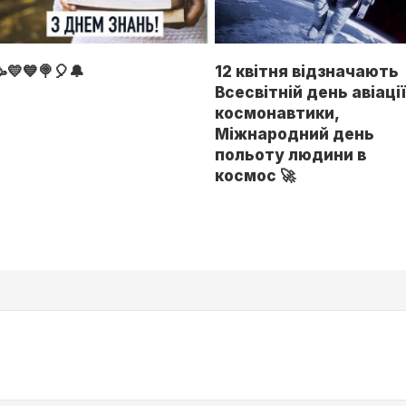
💛💙🍭🎈🔔
12 квітня відзначають
Всесвітній день авіації
космонавтики,
Міжнародний день
польоту людини в
космос 🚀