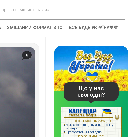
орізької міської ради»
А
ЗМІШАНИЙ ФОРМАТ ЗПО
ВСЕ БУДЕ УКРАЇНА💙💛
0
Що у нас
сьогодні?