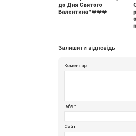
до Дня Святого
Валентина”❤️❤️❤️
Залишити відповідь
Коментар
Ім'я
*
Сайт