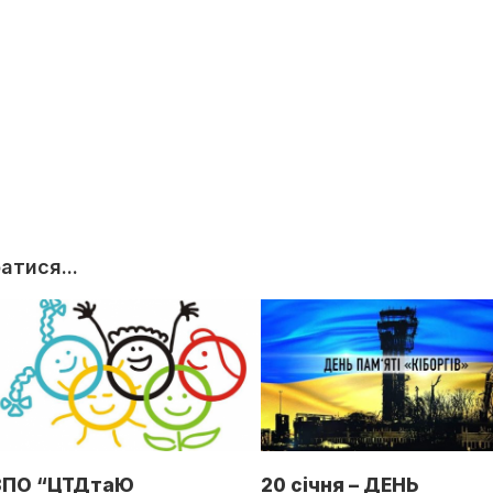
тися...
ЗПО “ЦТДтаЮ
20 січня – ДЕНЬ