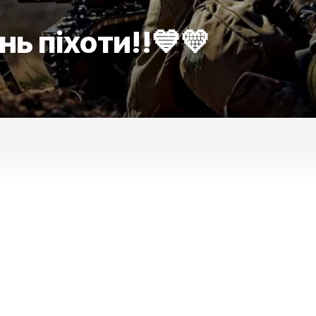
нь піхоти!!💙💛