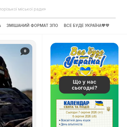
орізької міської ради»
А
ЗМІШАНИЙ ФОРМАТ ЗПО
ВСЕ БУДЕ УКРАЇНА💙💛
0
Що у нас
сьогодні?