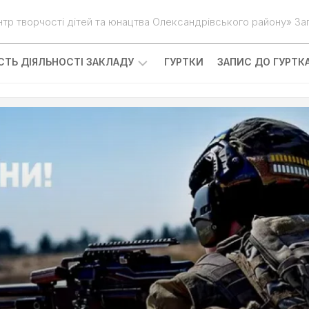
нтр творчості дітей та юнацтва Олександрівського району» Зап
ІСТЬ ДІЯЛЬНОСТІ ЗАКЛАДУ
ГУРТКИ
ЗАПИС ДО ГУРТК