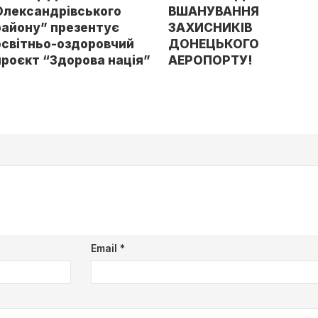
Олександрівського
ВШАНУВАННЯ
району” презентує
ЗАХИСНИКІВ
освітньо-оздоровчий
ДОНЕЦЬКОГО
проєкт “Здорова нація”
АЕРОПОРТУ!
Email
*