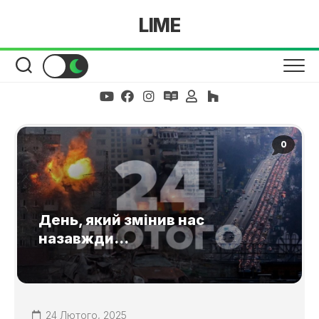
Skip
LIME
to
content
0
День, який змінив нас
назавжди…
24 Лютого, 2025