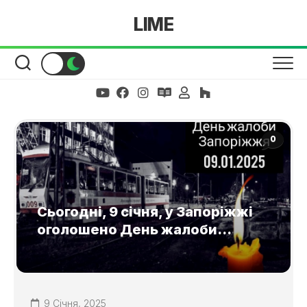
Skip
LIME
to
content
0
Сьогодні, 9 січня, у Запоріжжі
оголошено День жалоби…
9 Січня, 2025