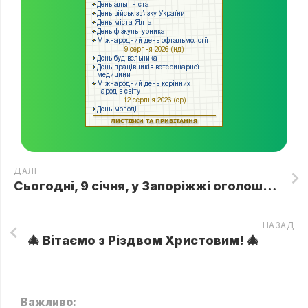
ДАЛІ
Сьогодні, 9 січня, у Запоріжжі оголошено День жалоби…
НАЗАД
🎄 Вітаємо з Різдвом Христовим! 🎄
Важливо: