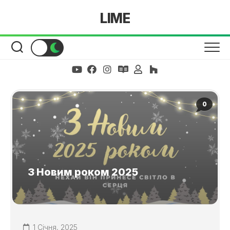
Skip
LIME
to
content
0
З Новим роком 2025
1 Січня, 2025