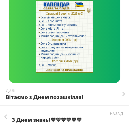
ДАЛІ
Вітаємо з Днем позашкілля!
НАЗАД
З Днем знань!💙💛💙💛💙💛