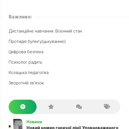
Важливо:
Дистанційне навчання. Воєнний стан
Протидія булінгу(цькуванню)
Цифрова безпека
Психолог радить
Козацька педагогіка
Зворотній зв’язок
Новини
Новий номер гарячої лінії Уповноваженого