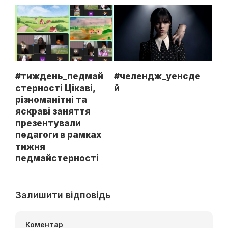
#тиждень_педмай
#челендж_уенсде
стерності Цікаві,
й
різноманітні та
яскраві заняття
презентували
педагоги в рамках
тижня
педмайстерності
Залишити відповідь
Коментар