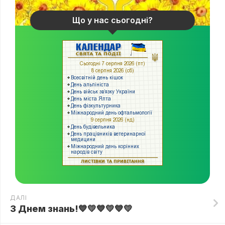
Що у нас сьогодні?
ДАЛІ
З Днем знань!💙💛💙💛💙💛