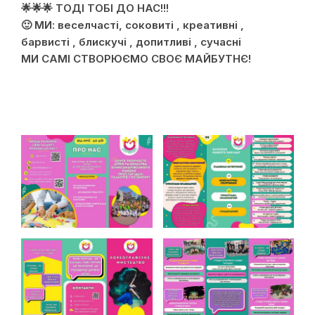
🌟🌟🌟 ТОДІ ТОБІ ДО НАС!!!
🙂 МИ: веселчасті, соковиті , креативні ,
барвисті , блискучі , допитливі , сучасні
МИ САМІ СТВОРЮЄМО СВОЄ МАЙБУТНЄ!