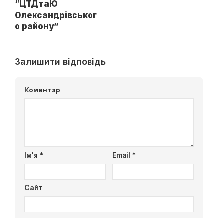
“ЦТДтаЮ
Олександрівськог
о району”
Залишити відповідь
Коментар
Ім'я
*
Email
*
Сайт