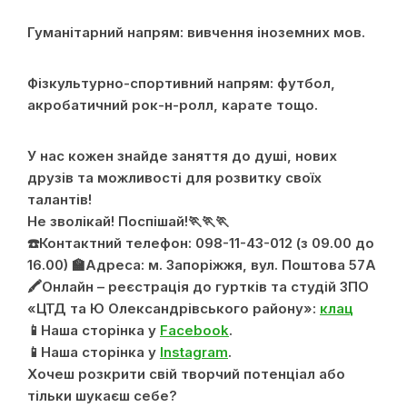
Гуманітарний напрям: вивчення іноземних мов.
Фізкультурно-спортивний напрям: футбол,
акробатичний рок-н-ролл, карате тощо.
У нас кожен знайде заняття до душі, нових
друзів та можливості для розвитку своїх
талантів!
Не зволікай! Поспішай!🏃🏃🏃
☎️Контактний телефон: 098-11-43-012 (з 09.00 до
16.00) 🏫Адреса: м. Запоріжжя, вул. Поштова 57А
🖍Онлайн – реєстрація до гуртків та студій ЗПО
«ЦТД та Ю Олександрівського району»:
клац
📱Наша сторінка у
Facebook
.
📱Наша сторінка у
Instagram
.
Хочеш розкрити свій творчий потенціал або
тільки шукаєш себе?