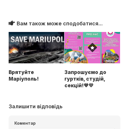
Вам також може сподобатися...
Врятуйте
Запрошуємо до
Маріуполь!
гуртків, студій,
секцій!💙💛
Залишити відповідь
Коментар