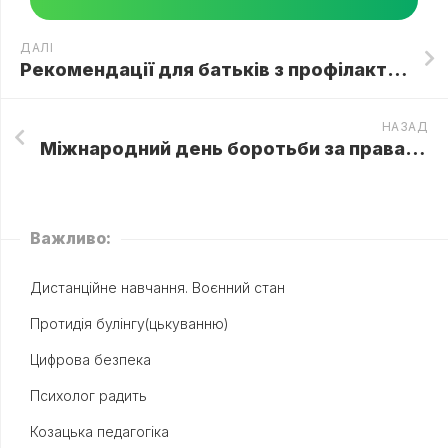
ДАЛІ
Рекомендації для батьків з профілактики суїцидальної поведінки дітей та підлітків
НАЗАД
Міжнародний день боротьби за права інвалідів
Важливо:
Дистанційне навчання. Воєнний стан
Протидія булінгу(цькуванню)
Цифрова безпека
Психолог радить
Козацька педагогіка