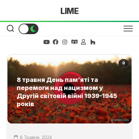
Skip
LIME
to
content
0
8 травня День пам’яті та
перемоги над нацизмом у
Другій світовій війні 1939-1945
років
8 Травня, 2024