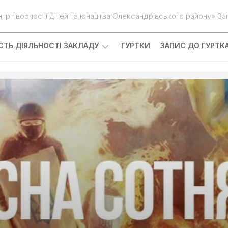
нтр творчості дітей та юнацтва Олександрівського району» Зап
ІСТЬ ДІЯЛЬНОСТІ ЗАКЛАДУ
ГУРТКИ
ЗАПИС ДО ГУРТК