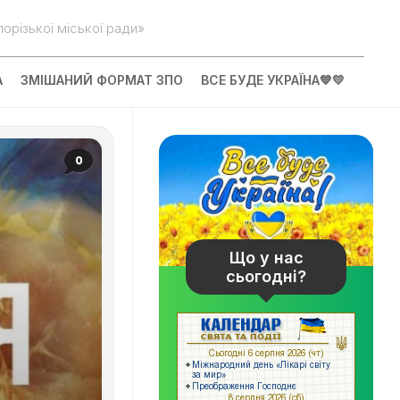
орізької міської ради»
А
ЗМІШАНИЙ ФОРМАТ ЗПО
ВСЕ БУДЕ УКРАЇНА💙💛
0
Що у нас
сьогодні?