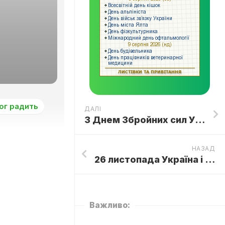
ог радить
ДАЛІ
З Днем Збройних сил України 2023
НАЗАД
26 листопада Україна і світ вшанують пам’ять жертв Голодомору-геноциду
Важливо: