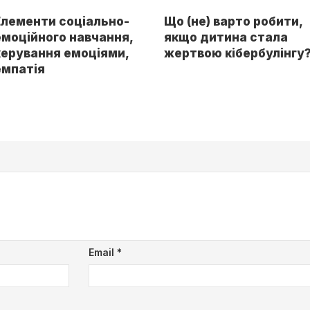
Елементи соціально-
Що (не) варто робити,
емоційного навчання,
якщо дитина стала
керування емоціями,
жертвою кібербулінгу
емпатія
Email
*