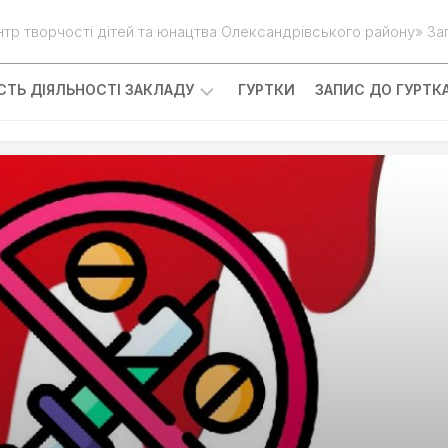
нтр творчості дітей та юнацтва Олександрівського району» Зап
ІСТЬ ДІЯЛЬНОСТІ ЗАКЛАДУ
ГУРТКИ
ЗАПИС ДО ГУРТК