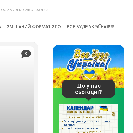
орізької міської ради»
А
ЗМІШАНИЙ ФОРМАТ ЗПО
ВСЕ БУДЕ УКРАЇНА💙💛
0
Що у нас
сьогодні?