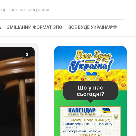
орізької міської ради»
А
ЗМІШАНИЙ ФОРМАТ ЗПО
ВСЕ БУДЕ УКРАЇНА💙💛
0
Що у нас
сьогодні?