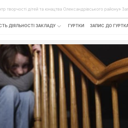
нтр творчості дітей та юнацтва Олександрівського району» Зап
ІСТЬ ДІЯЛЬНОСТІ ЗАКЛАДУ
ГУРТКИ
ЗАПИС ДО ГУРТК