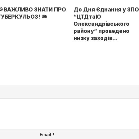
📢 ВАЖЛИВО ЗНАТИ ПРО
До Дня Єднання у ЗП
ТУБЕРКУЛЬОЗ! 🦠
“ЦТДтаЮ
Олександрівського
району” проведено
низку заходів…
Email
*