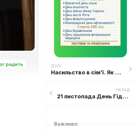
ог радить
ДАЛІ
Насильство в сім’ї. Як розпізнати?
НАЗАД
21 листопада День Гідності та Свободи – важливе державне свято!💙💛
Важливо: