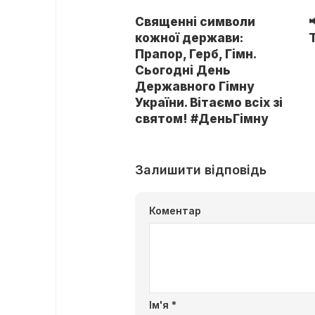
Священні символи
кожної держави:
Прапор, Герб, Гімн.
Сьогодні День
Державного Гімну
України. Вітаємо всіх зі
святом! #ДеньГімну
Залишити відповідь
Коментар
Ім'я
*