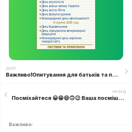
ДАЛІ
Важливо❗Опитування для батьків та педагогів, щодо організації дистанційного навчання
НАЗАД
Посміхайтеся 😀😁😄🙃😉 Ваша посмішка найчарівніша🤗
Важливо: