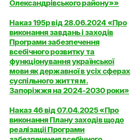
Олександрівського району»»
Наказ 195р від 28.06.2024 «Про
виконання завдань i заходiв
Програми забезпечення
всебiчного розвитку та
функцiонування української
мови як державної в ycix сферах
суспiльного життя м.
Запорiжжя на 2024-2030 роки»
Наказ 46 від 07.04.2025 «Про
виконання Плану заходiв щодо
реалiзацii Програми
забезпечення всебiчного