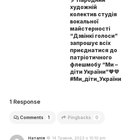
художній
колектив студія
вокальної
майстерності
“Дзвінкі голоси”
запрошує всіх
приєднатися до
патріотичного
флешмобу “Ми –
діти України”💙💛
#Ми_діти_України
1 Response
Comments
1
Pingbacks
0
Наталія
14 Травня, 2023 о 10:10 pm