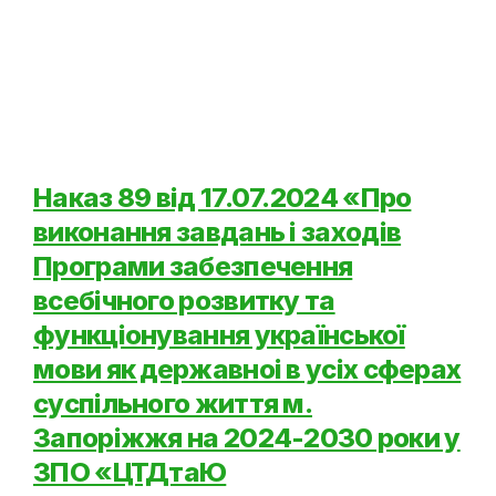
Наказ 89 від 17.07.2024 «Про
виконання завдань i заходiв
Програми забезпечення
всебiчного розвитку та
функцiонування української
мови як державноi в ycix сферах
суспiльного життя м.
Запорiжжя на 2024-2030 роки у
ЗПО «ЦТДтаЮ