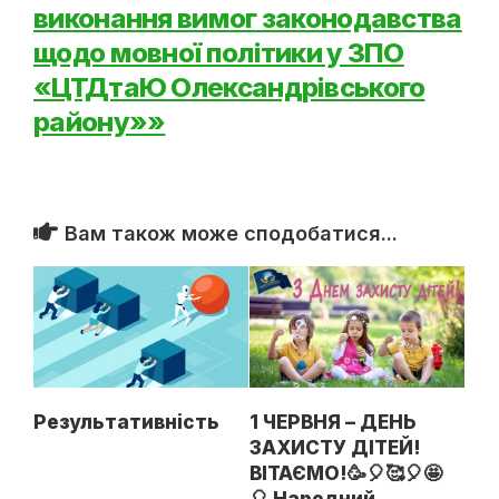
виконання вимог законодавства
щодо мовної політики у ЗПО
«ЦТДтаЮ Олександрівського
району»»
Вам також може сподобатися...
Результативність
1 ЧЕРВНЯ – ДЕНЬ
ЗАХИСТУ ДІТЕЙ!
ВІТАЄМО!🥳🎈🥰🎈🤩
🎈 Народний