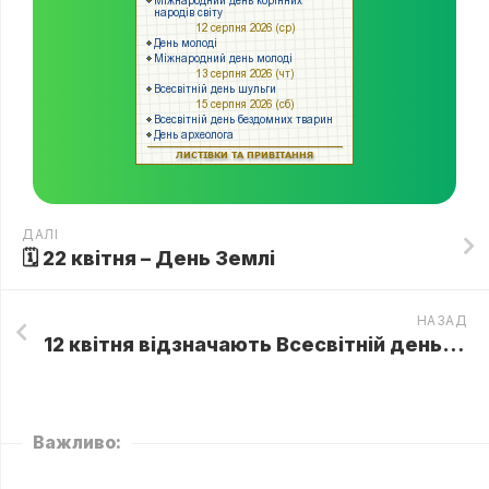
ДАЛІ
🗓 22 квітня – День Землі
НАЗАД
12 квітня відзначають Всесвітній день авіації і космонавтики, Міжнародний день польоту людини в космос 🚀
Важливо: