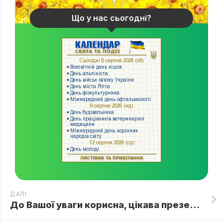
Що у нас сьогодні?
ДАЛІ
До Вашої уваги корисна, цікава презентація до Свята Великодня для вихованців молодшого та середнього шкільного віку🐣🎨🥚🍩🍪