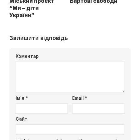
Міський проєкт
Вартові свободи
“Ми – діти
України”
Залишити відповідь
Коментар
Ім'я
*
Email
*
Сайт