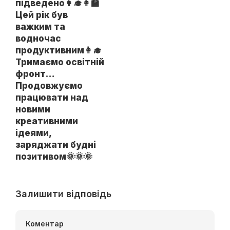
підведено👩‍🎓👩‍🏫
Цей рік був
важким та
водночас
продуктивним👩‍🎓
Тримаємо освітній
фронт…
Продовжуємо
працювати над
новими
креативними
ідеями,
заряджати будні
позитивом🌞🌞🌞
Залишити відповідь
Коментар