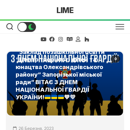
Skip
LIME
to
content
“Заклад позашкільної освіти
“Центр творчості дітей та
0
юнацтва Олександрівського
району” Запорізької міської
ради” ВІТАЄ З ДНЕМ
НАЦІОНАЛЬНОЇ ГВАРДІЇ
УКРАЇНИ!
💙
💛
26 Березня, 2023