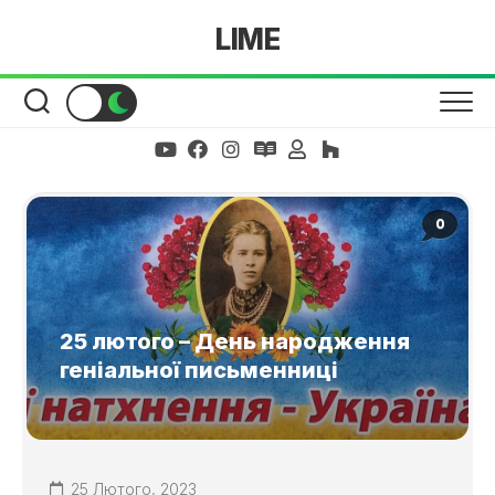
Skip
LIME
to
content
0
25 лютого – День народження
геніальної письменниці
25 Лютого, 2023