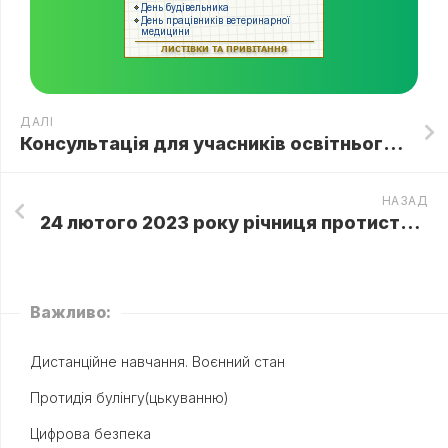
ДАЛІ
Консультація для учасників освітнього процесу “Вода – джерело життя”
НАЗАД
24 лютого 2023 року річниця протистояння українського народу російській навалі. Це найскладніший рік в історії незалежної України💙💛
Важливо:
Дистанційне навчання. Воєнний стан
Протидія булінгу(цькуванню)
Цифрова безпека