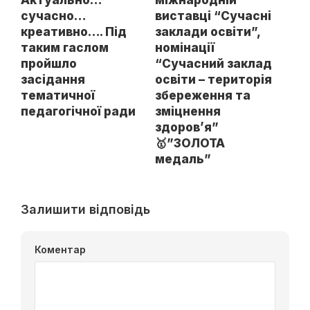
сучасно…
виставці “Сучасні
креативно…. Під
заклади освіти”,
таким гаслом
номінації
пройшло
“Сучасний заклад
засідання
освіти – територія
тематичної
збереження та
педагогічної ради
зміцнення
здоров’я”
🥇”ЗОЛОТА
медаль”
Залишити відповідь
Коментар