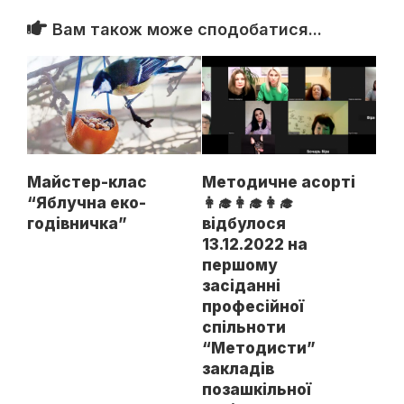
Вам також може сподобатися...
Майстер-клас
Методичне асорті
“Яблучна еко-
👩‍🎓👩‍🎓👩‍🎓
годівничка”
відбулося
13.12.2022 на
першому
засіданні
професійної
спільноти
“Методисти”
закладів
позашкільної