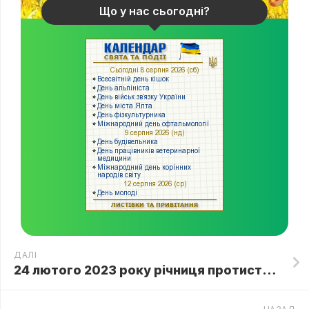
Що у нас сьогодні?
ДАЛІ
24 лютого 2023 року річниця протистояння українського народу російській навалі. Це найскладніший рік в історії незалежної України💙💛