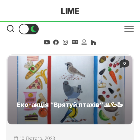
Skip
LIME
to
content
0
Еко-акція “Врятуй птахів” 🙏🦆🦢
10 Лютого, 2023