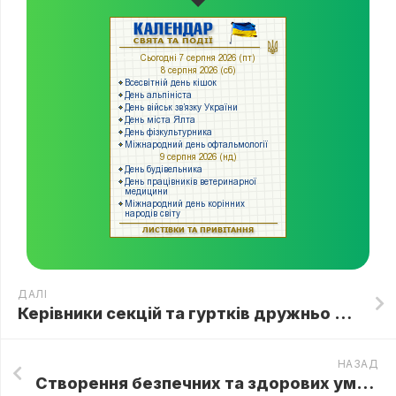
ДАЛІ
Керівники секцій та гуртків дружньо відвідали міську фахову зустріч присвячену презентації проєкту “Запорізька сила”
НАЗАД
Створення безпечних та здорових умов праці – тема Всеукраїнського конкурсу дитячого малюнка “Охорона праці очима дітей”, до якого долучились вихованці Зразкового художнього колективу студії образотворчого мистецтва “Веселий пензлик”, керівник Оксана КРЕМЕРОВА та вихованка гуртка “Фантазія”, керівник Вікторія ЗОЛОТАРЬ.🎨🎨🎨