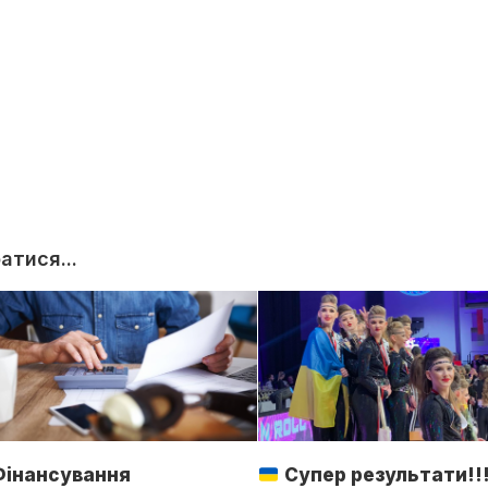
тися...
Фінансування
Супер результати!!