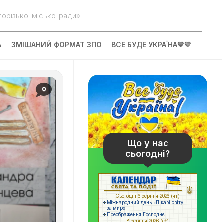
орізької міської ради»
А
ЗМІШАНИЙ ФОРМАТ ЗПО
ВСЕ БУДЕ УКРАЇНА💙💛
0
Що у нас
сьогодні?