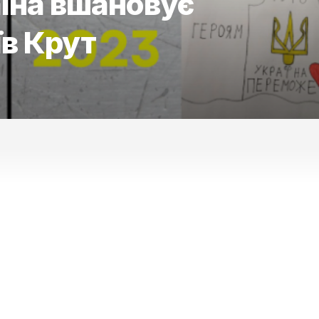
аїна вшановує
їв Крут