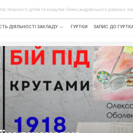
нтр творчості дітей та юнацтва Олександрівського району» Зап
ІСТЬ ДІЯЛЬНОСТІ ЗАКЛАДУ
ГУРТКИ
ЗАПИС ДО ГУРТК