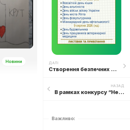
Новини
ДАЛІ
Створення безпечних та здорових умов праці – тема Всеукраїнського конкурсу дитячого малюнка “Охорона праці очима дітей”, до якого долучились вихованці Зразкового художнього колективу студії образотворчого мистецтва “Веселий пензлик”, керівник Оксана КРЕМЕРОВА та вихованка гуртка “Фантазія”, керівник Вікторія ЗОЛОТАРЬ.🎨🎨🎨
НАЗАД
В рамках конкурсу “Нескорені школи” та громадської ініціативи “Добрі сусіди одна країна” у ЗПО “ЦТДтаЮ Олександрівського району” розпочато Еко-акцію “Врятуй птахів” 🕊️🦆🦢
Важливо: