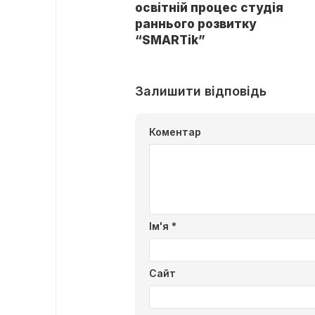
освітній процес студія
раннього розвитку
“SMARTik”
Залишити відповідь
Коментар
Ім'я
*
Сайт