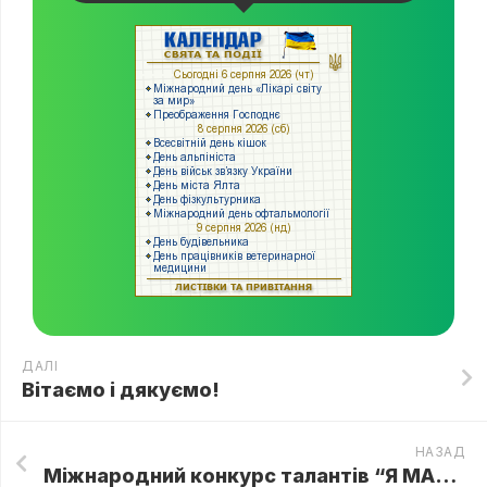
ДАЛІ
Вітаємо і дякуємо!
НАЗАД
Міжнародний конкурс талантів “Я МАЮ ТАЛАНТ”! ЛАУРЕАТ І ПРЕМІЇ 🏆Швец Даша 🏆