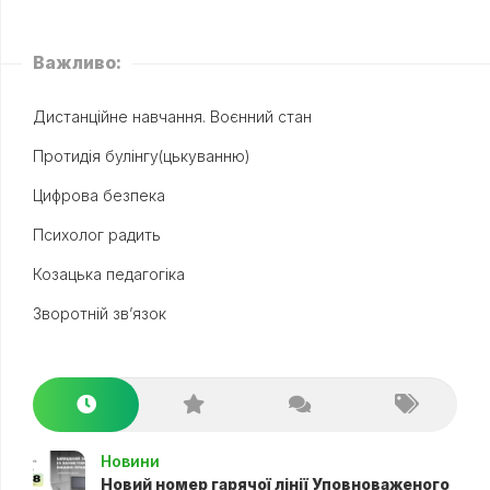
Важливо:
Дистанційне навчання. Воєнний стан
Протидія булінгу(цькуванню)
Цифрова безпека
Психолог радить
Козацька педагогіка
Зворотній зв’язок
Новини
Новий номер гарячої лінії Уповноваженого