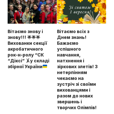
Вітаємо знову і
Вітаємо всіх з
знову!!!
🌟
🌟
🌟
Днем знань!
Вихованки секції
Бажаємо
акробатичного
успішного
рок-н-ролу “СК
навчання,
“Діксі”
🤸
у складі
натхнення і
збірної України
зіркових злетів! З
нетерпінням
чекаємо на
зустріч зі своїми
вихованцями і
разом до нових
звершень і
творчих Олімпів!