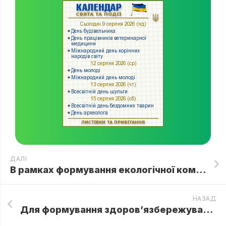
ДАЛІ
В рамках формування екологічної компетентності пропонуємо пройти освітній квест “Скільки живе сміття?” та перевірити свої знання
НАЗАД
Для формування здоров’язбережувальної компетентності вихованцям гуртка “Фіткросики” ЗПО “ЦТДтаЮ Олександрівського району” було надано творче завдання”Вітамінний квест. Вітамінний експерт”