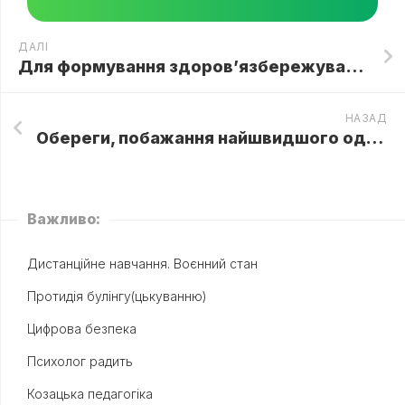
ДАЛІ
Для формування здоров’язбережувальної компетентності вихованцям гуртка “Фіткросики” ЗПО “ЦТДтаЮ Олександрівського району” було надано творче завдання”Вітамінний квест. Вітамінний експерт”
НАЗАД
Обереги, побажання найшвидшого одужання, вітаміни та смаколики відправили педагоги та вихованці закладу ошпиталеним військовим
Важливо:
Дистанційне навчання. Воєнний стан
Протидія булінгу(цькуванню)
Цифрова безпека
Психолог радить
Козацька педагогіка