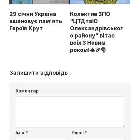
29 січня Україна
Колектив ЗПО
вшановує пам’ять
“ЦТДтаЮ
Героїв Крут
Олександрівськог
о району” вітає
всіх З Новим
роком!🎄🎉🎅
Залишити відповідь
Коментар
Ім'я
*
Email
*