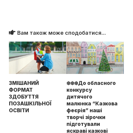
Вам також може сподобатися...
ЗМІШАНИЙ
❄️❄️❄️До обласного
ФОРМАТ
конкурсу
ЗДОБУТТЯ
дитячого
ПОЗАШКІЛЬНОЇ
малюнка “Казкова
ОСВІТИ
феєрія” наші
творчі зірочки
підготували
яскраві казкові