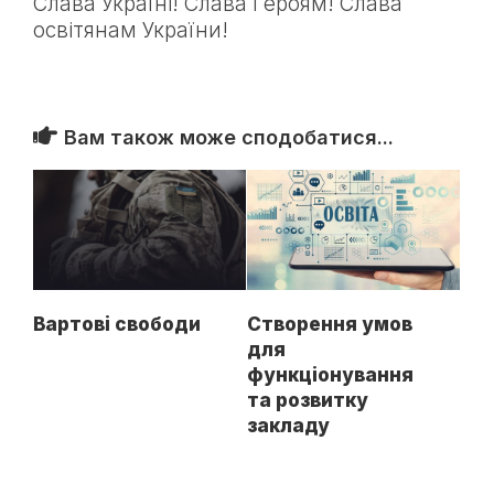
Слава Україні! Слава Героям! Слава
освітянам України!
Вам також може сподобатися...
Вартові свободи
Створення умов
для
функціонування
та розвитку
закладу