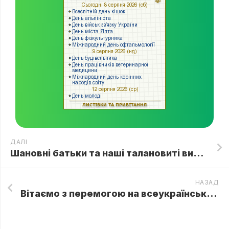
ДАЛІ
Шановні батьки та наші талановиті вихованці! Запрошуємо Вас приєднатися до нашого нового YouTube-каналу!!
НАЗАД
Вітаємо з перемогою на всеукраїнському багатожанровому конкурсі мистецтв «Мова Єднання»!