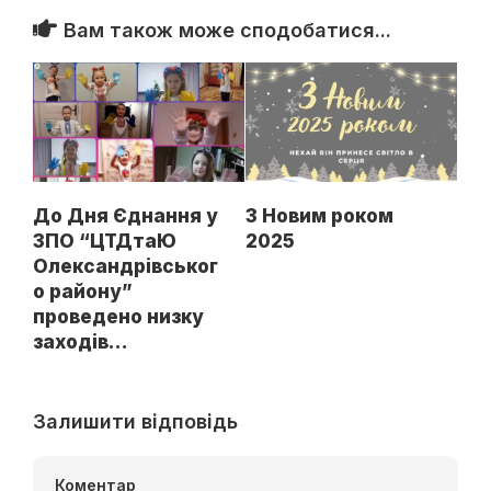
Вам також може сподобатися...
До Дня Єднання у
З Новим роком
ЗПО “ЦТДтаЮ
2025
Олександрівськог
о району”
проведено низку
заходів…
Залишити відповідь
Коментар