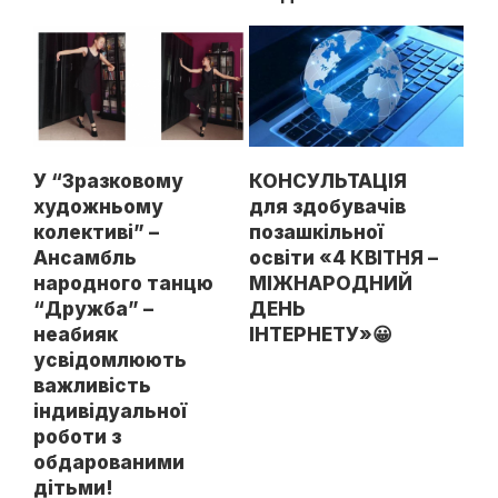
У “Зразковому
КОНСУЛЬТАЦІЯ
художньому
для здобувачів
колективі” –
позашкільної
Ансамбль
освіти «4 КВІТНЯ –
народного танцю
МІЖНАРОДНИЙ
“Дружба” –
ДЕНЬ
неабияк
ІНТЕРНЕТУ»😀
усвідомлюють
важливість
індивідуальної
роботи з
обдарованими
дітьми!