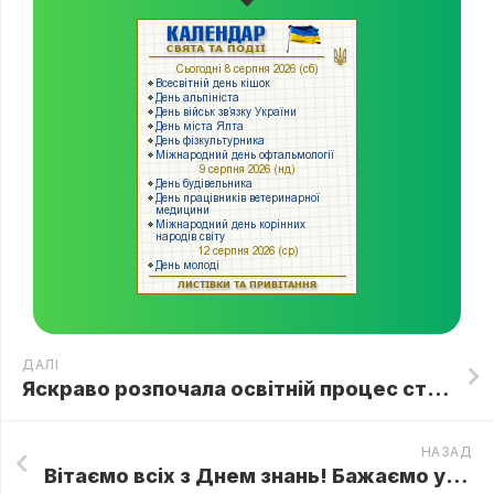
ДАЛІ
Яскраво розпочала освітній процес студія раннього розвитку “SMARTik”
НАЗАД
Вітаємо всіх з Днем знань! Бажаємо успішного навчання, натхнення і зіркових злетів! З нетерпінням чекаємо на зустріч зі своїми вихованцями і разом до нових звершень і творчих Олімпів!