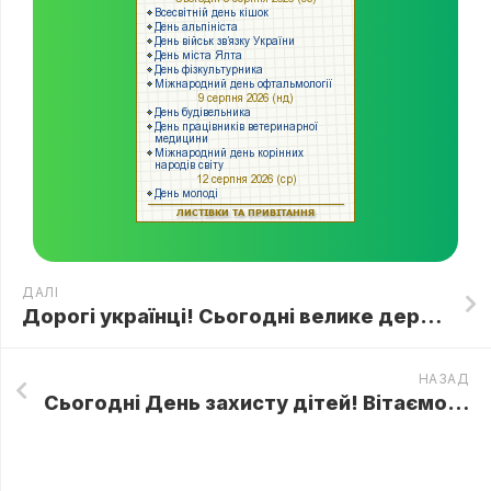
ДАЛІ
Дорогі українці! Сьогодні велике державне свято – День Конституції України!
НАЗАД
Сьогодні День захисту дітей! Вітаємо всіх зі святом! Бажаємо бачити дітей щасливими, радісними. Хай постійно лунає дзвінкий радісний сміх наших дітей!