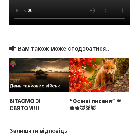
Вам також може сподобатися...
ВІТАЄМО ЗІ
“Осінні лисеня” 🍁
СВЯТОМ!!!
🍁🍁🦊🦊🦊
Залишити відповідь