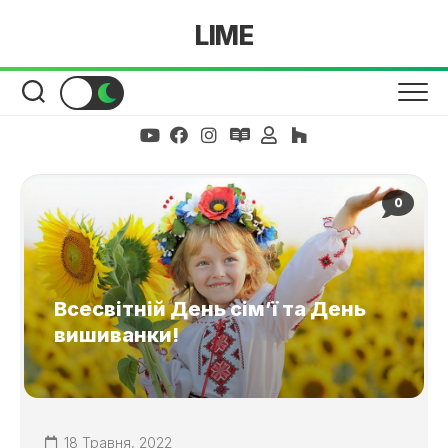
Skip
LIME
to
content
0
Всесвітній День сім’ї та День
вишиванки!
18 Травня, 2022