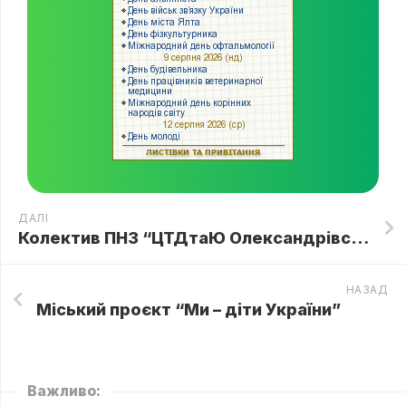
ДАЛІ
Колектив ПНЗ “ЦТДтаЮ Олександрівського району” вітає зі святом, з Днем вишиванки! Вишиванку одягаємо, Україну прославляємо!!!
НАЗАД
Міський проєкт “Ми – діти України”
Важливо: