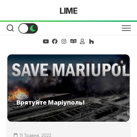
Skip
LIME
to
content
0
Врятуйте Маріуполь!
11 Травня, 2022