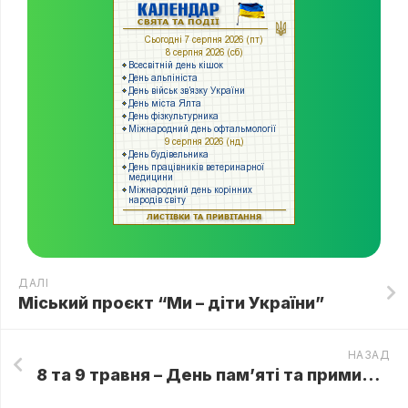
ДАЛІ
Міський проєкт “Ми – діти України”
НАЗАД
8 та 9 травня – День пам’яті та примирення, День перемоги над нацизмом у Другій світовій війні.