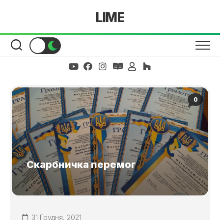
Skip
LIME
to
content
0
Скарбничка перемог
31 Грудня, 2021