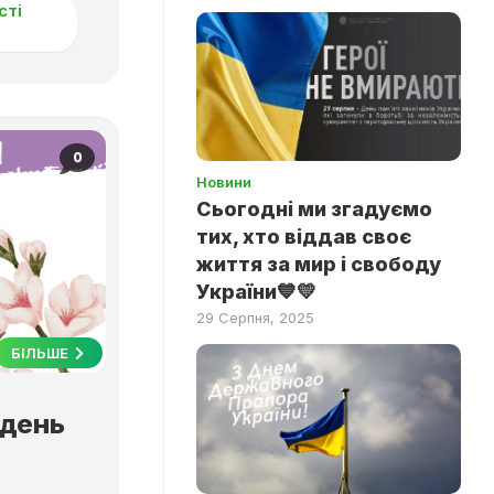
сті
0
Новини
Сьогодні ми згадуємо
тих, хто віддав своє
життя за мир і свободу
України💙💛
29 Серпня, 2025
БІЛЬШЕ
 день