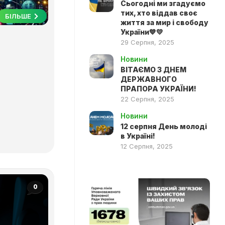
Сьогодні ми згадуємо
тих, хто віддав своє
БІЛЬШЕ
життя за мир і свободу
України💙💛
29 Серпня, 2025
Новини
ВІТАЄМО З ДНЕМ
ДЕРЖАВНОГО
ПРАПОРА УКРАЇНИ!
22 Серпня, 2025
Новини
12 серпня День молоді
в Україні!
12 Серпня, 2025
0