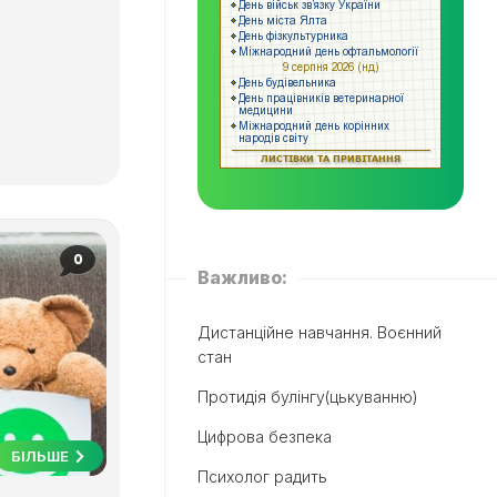
0
Важливо:
Дистанційне навчання. Воєнний
стан
Протидія булінгу(цькуванню)
Цифрова безпека
БІЛЬШЕ
Психолог радить