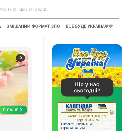
орізької міської ради»
А
ЗМІШАНИЙ ФОРМАТ ЗПО
ВСЕ БУДЕ УКРАЇНА💙💛
0
Що у нас
сьогодні?
БІЛЬШЕ