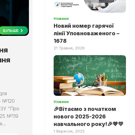
Новини
Новий номер гарячої
БІЛЬШЕ
лінії Уповноваженого –
1678
21 Травня, 2026
ня
ння
для
5 №120
Новини
 ЗУ “Про
🎉Вітаємо з початком
025 №119
нового 2025-2026
...
навчального року!🎉💙💛
1 Вересня, 2025