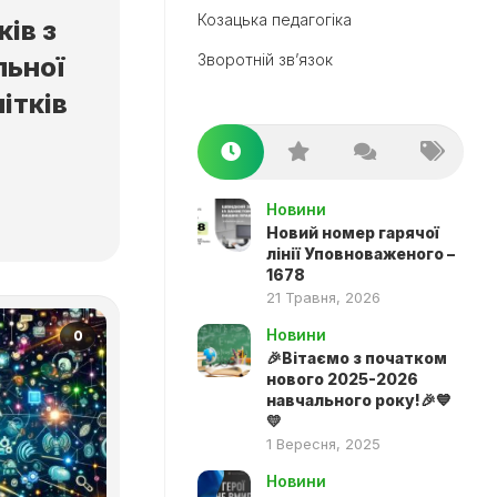
Козацька педагогіка
ів з
Зворотній зв’язок
льної
ітків
Новини
Новий номер гарячої
лінії Уповноваженого –
1678
21 Травня, 2026
Новини
0
🎉Вітаємо з початком
нового 2025-2026
навчального року!🎉💙
💛
1 Вересня, 2025
Новини