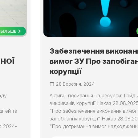
БІЛЬШЕ
Забезпечення виконан
НОЇ
вимог ЗУ Про запобіга
корупції
28 Березня, 2024
аду
Активні посилання на ресурси: Гайд 
викривачів корупції Наказ 28.08.202
дітей та
“Про забезпечення виконання вимог
запобігання корупції” Наказ 28.08.2
тр 2024-
“Про дотримання вимог надходження