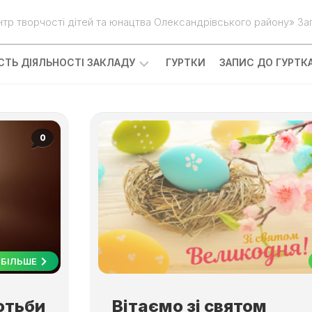
нтр творчості дітей та юнацтва Олександрівського району» Зап
ІСТЬ ДІЯЛЬНОСТІ ЗАКЛАДУ
ГУРТКИ
ЗАПИС ДО ГУРТК
0
БІЛЬШЕ
отьби
Вітаємо зі святом