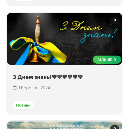
0
БІЛЬШЕ
З Днем знань!💙💛💙💛💙💛
1 Вересня, 2024
Новини
0