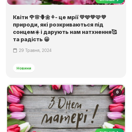
Квіти 🌹🌸🪻🌼⚘️- це мрії 💛🩵💚🩷💜
природи, які розкриваються під
сонцем☀️ і дарують нам натхнення🥰
та радість 😀
29 Травня, 2024
Новини
0