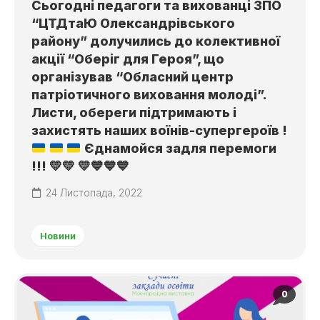
Сьогодні педагоги та вихованці ЗПО
“ЦТДтаЮ Олександрівського
району” долучились до колективної
акції “Оберіг для Героя”, що
організував “Обласний центр
патріотичного виховання молоді”.
Листи, обереги підтримають і
захистять наших воїнів-супергероїв !
Єднамойся задля перемоги
!!!
💛
💛
💛
💙
💙
💙
24 Листопада, 2022
Новини
0