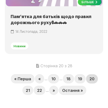
БІЛЬШЕ
Пам’ятка для батьків щодо правил
дорожнього руху🚦🚗🚗🚗
14 Листопада, 2022
Новини
Сторінка 20 з 28
« Перша
«
...
10
...
18
19
20
21
22
...
»
Остання »