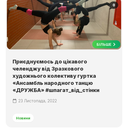
0
БІЛЬШЕ
Приєднуємось до цікавого
челенджу від Зразкового
художнього колективу гуртка
«Ансамбль народного танцю
«ДРУЖБА» #шпагат_від_стінки
23 Листопада, 2022
Новини